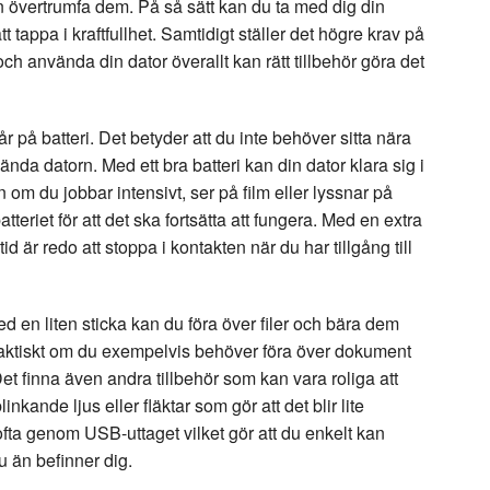
n övertrumfa dem. På så sätt kan du ta med dig din
tt tappa i kraftfullhet. Samtidigt ställer det högre krav på
och använda din dator överallt kan rätt tillbehör göra det
år på batteri. Det betyder att du inte behöver sitta nära
vända datorn. Med ett bra batteri kan din dator klara sig i
 om du jobbar intensivt, ser på film eller lyssnar på
eriet för att det ska fortsätta att fungera. Med en extra
tid är redo att stoppa i kontakten när du har tillgång till
ed en liten sticka kan du föra över filer och bära dem
praktiskt om du exempelvis behöver föra över dokument
Det finna även andra tillbehör som kan vara roliga att
ande ljus eller fläktar som gör att det blir lite
s ofta genom USB-uttaget vilket gör att du enkelt kan
 än befinner dig.