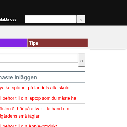
takta oss
Tips
naste inläggen
ya kursplaner på landets alla skolor
illbehör till din laptop som du måste ha
östen är här på allvar – ta hand om
dgårdens små fåglar
illbehör till din Apple-produkt