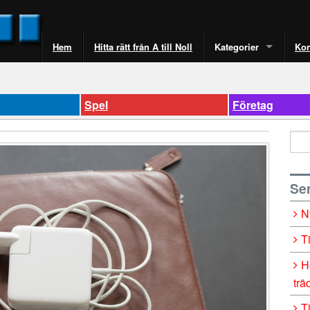
Hem
Hitta rätt från A till Noll
Kategorier
Kon
Spel
Företag
Se
N
T
H
trä
T