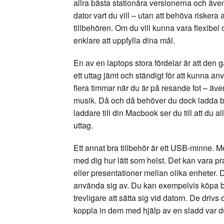
allra bästa stationära versionerna och äve
dator vart du vill – utan att behöva riskera a
tillbehören. Om du vill kunna vara flexibel 
enklare att uppfylla dina mål.
En av en laptops stora fördelar är att den g
ett uttag jämt och ständigt för att kunna an
flera timmar när du är på resande fot – även
musik. Då och då behöver du dock ladda batt
laddare till din Macbook ser du till att du all
uttag.
Ett annat bra tillbehör är ett USB-minne. M
med dig hur lätt som helst. Det kan vara 
eller presentationer mellan olika enheter. 
använda sig av. Du kan exempelvis köpa blink
trevligare att sätta sig vid datorn. De driv
koppla in dem med hjälp av en sladd var du