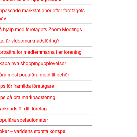
npassade markstationer efter företagets
hov
å hjälp med företagets Zoom Meetings
ad är videomarknadsföring?
örbättra för medlemmarna i er förening
kapa nya shoppingupplevelser
åra mest populära mobiltillbehör
ips för framtida företagare
ips på bra marknadsföring
arknadsför ditt företag
opulära spelautomater
oker – världens största kortspel