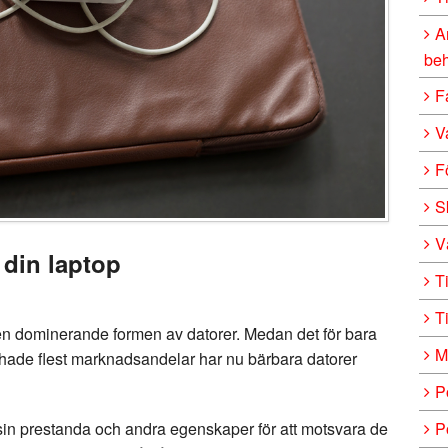
A
be
F
V
F
S
V
l din laptop
T
T
n dominerande formen av datorer. Medan det för bara
M
 hade flest marknadsandelar har nu bärbara datorer
P
P
at sin prestanda och andra egenskaper för att motsvara de