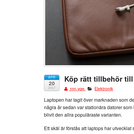
Köp rätt tillbehör til
APR
20
rnn.yqe.
Elektronik
2017
Laptopen har tagit över marknaden som de
några år sedan var stationära datorer som
blivit den allra populäraste varianten.
Ett skäl är förstås att laptops har utveckl